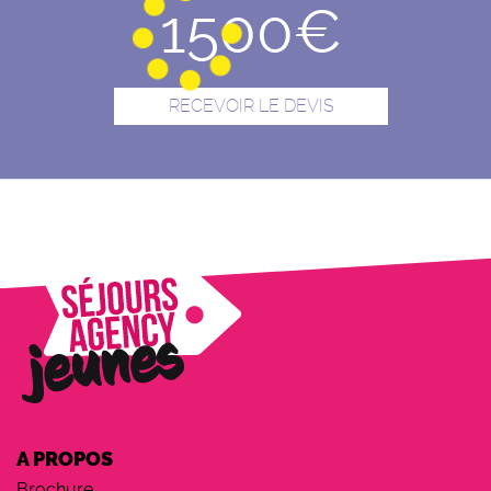
1500€
soleil
Vendredi
: Cours d’espagnol + Remise des
diplômes + Activité « Arts & Crafts » + Soirée de
RECEVOIR LE DEVIS
départ
Samedi
: Départ ou Excursion à la journée au
parc d’attraction (séjour de 2 sem. minimum)
A PROPOS
Brochure