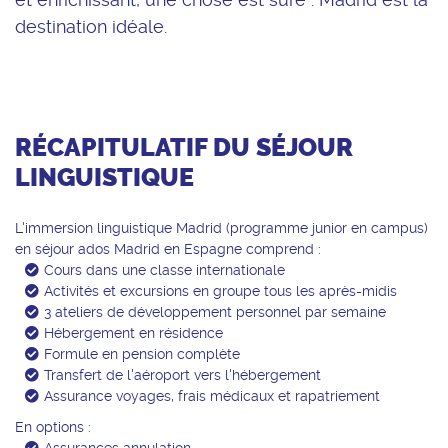
destination idéale.
RÉCAPITULATIF DU SÉJOUR
LINGUISTIQUE
Tu seras hébergé dans la résidence Resa
Vellahermoso, dans un environnement sécurisé,
L'immersion linguistique Madrid (programme junior en campus)
confortable et convivial, parfaitement adapté à
en séjour ados Madrid en Espagne comprend :
un séjour linguistique à Madrid. Les chambres
Cours dans une classe internationale
Activités et excursions en groupe tous les après-midis
sont doubles avec salle de bain privative.
3 ateliers de développement personnel par semaine
Spacieuses et fonctionnelles, elles sont équipées
Hébergement en résidence
20 leçons de 50 minutes par semaine
de la climatisation, du Wi-Fi, d’un espace de
Formule en pension complète
Un test de niveau dès le premier jour
travail et de rangements.
Transfert de l'aéroport vers l'hébergement
(compréhension écrite, orale, expression écrite et
Assurance voyages, frais médicaux et rapatriement
Afin de préserver la dimension internationale du
orale)
En options :
séjour, tu seras placé dans une chambre avec
Formalités :
Des classes de 15 élèves maximum