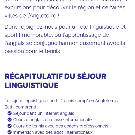
excursions pour découvrir la région et certaines
villes de l’Angleterre !
Donc rejoignez-nous pour un été linguistique et
sportif mémorable, où l’apprentissage de
l’anglais se conjugue harmonieusement avec la
passion pour le tennis.
RÉCAPITULATIF DU SÉJOUR
LINGUISTIQUE
Séjour linguistique sportif
Ecole d’anglais en Angleterre
Ce séjour linguistique et sportif à Bath offre une
Le campus offre un
environnement vaste et
Notre campus propose aux étudiants des
Séjour linguistique anglais
Le séjour linguistique sportif "tennis camp" en Angleterre à
Aéroport Angleterre
combinaison parfaite d’
apprentissage de la
moderne
, comprenant des salles de classe bien
chambres doubles, triples ou plus
, que les
Bath, comprend :
Ce programme a été spécialement conçu pour
Le transfert depuis l
’aéroport d’Heathrow
est
langue et de pratique intensive du tennis
. Les
équipées, une salle de jeux et de repos pour des
adolescents partagent avec d’autres
jeunes de
Séjour dans un internat anglais
les adolescents, offrant un équilibre parfait entre
inclus dans notre programme. Ainsi, les arrivées
activités planifiées garantissent une expérience
moments de détente, des zones extérieures pour
différentes nationalités
Cours d'anglais en classe internationale
. Les salles de bains
les leçons, les activités sportives, les loisirs et les
Cours de tennis avec des coachs professionnels
sont programmées le mercredi entre 10h00 et
immersive et divertissante pour les adolescents
profiter de l’air frais, et une cafétéria proposant
communes (pour 6 étudiants) sont modernes,
Immersion avec des ados internationaux
excursions.