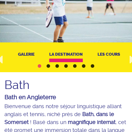
RT
GALERIE
LA DESTINATION
LES COURS
Bath
Bath en Angleterre
Bienvenue dans notre séjour linguistique alliant
anglais et tennis, niché près de
Bath, dans le
Somerset
! Basé dans un
magnifique internat
, cet
été promet une immersion totale dans la langue