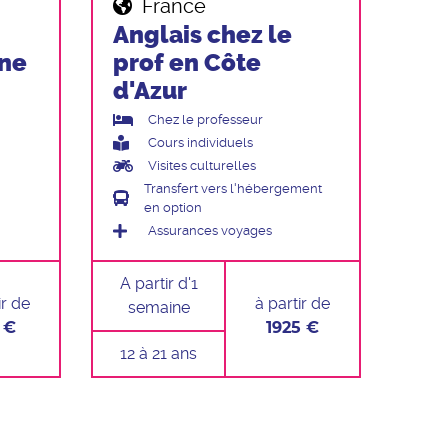
France
Anglais chez le
ine
prof en Côte
d'Azur
Chez le professeur
Cours individuels
Visites culturelles
Transfert vers l'hébergement
en option
Assurances voyages
A partir d'1
ir de
à partir de
semaine
 €
1925 €
12 à 21 ans