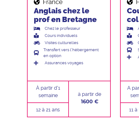
France
Anglais chez le
Cou
prof en Bretagne
col
Chez le professeur
Cours individuels
Visites culturelles
Transfert vers l'hébergement
en option
Assurances voyages
À partir d'1
A par
à partir de
semaine
sem
1600 €
12 à 21 ans
11 à