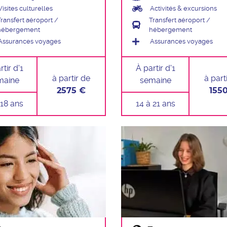
Visites culturelles
Activités & excursions
Transfert aéroport /
Transfert aéroport /
hébergement
hébergement
Assurances voyages
Assurances voyages
tir d'1
À partir d'1
à partir de
à part
maine
semaine
2575 €
155
 18 ans
14 à 21 ans