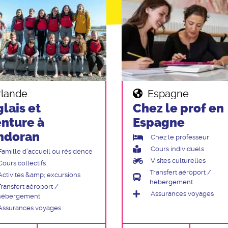
rlande
Espagne
lais et
Chez le prof en
nture à
Espagne
ndoran
Chez le professeur
Cours individuels
Famille d'accueil ou résidence
Visites culturelles
Cours collectifs
Transfert aéroport /
Activités &amp; excursions
hébergement
Transfert aéroport /
Assurances voyages
hébergement
Assurances voyages