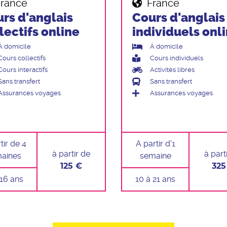
France
France
rs d'anglais
Cours d'anglais
lectifs online
individuels onl
À domicile
À domicile
Cours collectifs
Cours individuels
Cours interactifs
Activités libres
Sans transfert
Sans transfert
Assurances voyages
Assurances voyages
tir de 4
A partir d'1
à partir de
à part
aines
semaine
125 €
325
 16 ans
10 à 21 ans