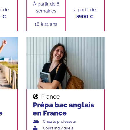
À partir de 8
ir de
à partir de
semaines
0 €
3900 €
16 à 21 ans
France
Prépa bac anglais
e
en France
Chez le professeur
Cours individuels