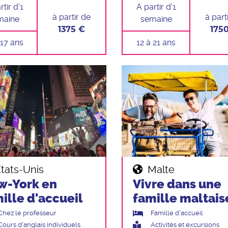
tir d'1
A partir d'1
à partir de
à part
maine
semaine
1375 €
175
 17 ans
12 à 21 ans
tats-Unis
Malte
w-York en
Vivre dans une
ille d'accueil
famille maltais
Chez le professeur
Famille d'accueil
Cours d'anglais individuels
Activités et excursions