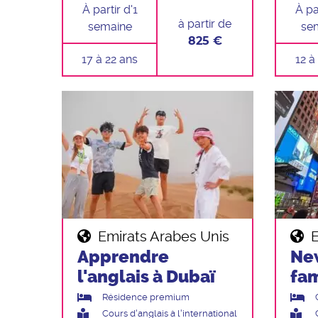
À partir d'1
À par
à partir de
semaine
se
825 €
17 à 22 ans
12 à
Emirats Arabes Unis
E
Apprendre
Ne
l'anglais à Dubaï
fam
Résidence premium
Cours d'anglais à l'international