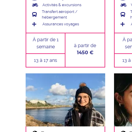
Activités & excursions
Transfert aéroport /
hébergement
Assurances voyages
À partir de 1
À par
à partir de
semaine
se
1450 €
13 à 17 ans
13 à